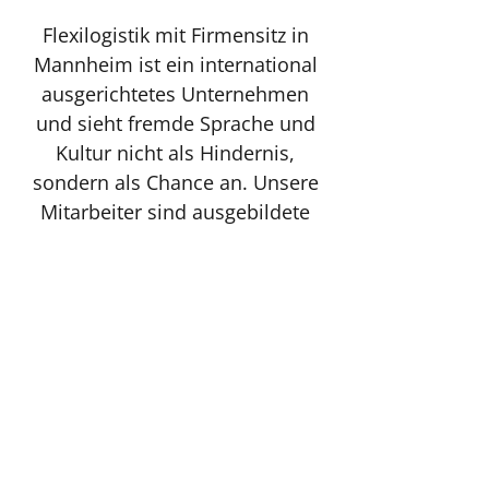
Flexilogistik mit Firmensitz in
Mannheim ist ein international
ausgerichtetes Unternehmen
und sieht fremde Sprache und
Kultur nicht als Hindernis,
sondern als Chance an. Unsere
Mitarbeiter sind ausgebildete
Spezialisten im jeweiligen
Sprach- und Kulturraum und
verfügen außerdem über
interkulturelle Kompetenzen,
welche Ihnen einen
reibungslosen Transport
ermöglichen.
Flexilogistik ist inhabergeführt