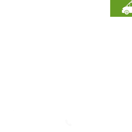
Flexilogistik GmbH
Internationale Spedition
Memeler Straße 99
68307 Mannheim
+49 (0) 621 – 762 308-0