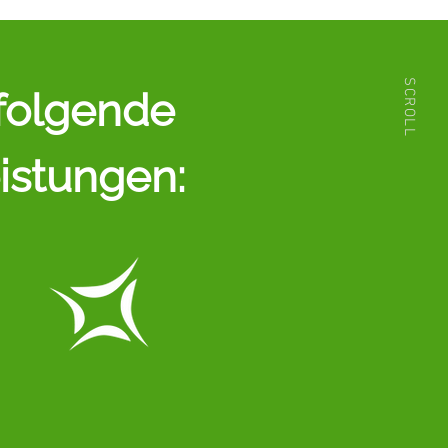
SCROLL
 folgende
eistungen: