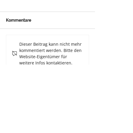
Kommentare
GESUCHT: Disponent/-
Grenzenlos zuv
Dieser Beitrag kann nicht mehr
in (m/w/d) unbefristet
– Europaweit a
kommentiert werden. Bitte den
und in Vollzeit
Hand
Website-Eigentümer für
weitere Infos kontaktieren.
Flexilogistik GmbH
Internationale Spedition
Memeler Straße 99
68307 Mannheim
+49 (0) 621 –
762 308-0